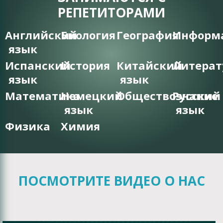
РЕПЕТИТОРАМИ
Английский
Биология
География
Информ
язык
Испанский
История
Китайский
Литерат
язык
язык
Математика
Немецкий
Обществознание
Русский
язык
язык
Физика
Химия
ПОСМОТРИТЕ ВИДЕО О НАС